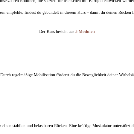
msetzbaren Routinen, die speziell für Menschen mit Bürojob entwickelt wurde
rn empfehle, findest du gebündelt in diesem Kurs – damit du deinen Rücken l
Der Kurs besteht aus
5 Modulen
urch regelmäßige Mobilisation förderst du die Beweglichkeit deiner Wirbelsäu
r einen stabilen und belastbaren Rücken. Eine kräftige Muskulatur unterstützt d